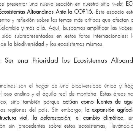
ce presentar una nueva sección en nuestro sitio web: 
EC
Ecosistemas Altoandinos Ante la COP16.
 Este espacio es
ntro y reflexión sobre los temas más críticos que afectan a
olombia y más allá. Aquí, buscamos amplificar las voces 
 sido subrepresentados en estos foros internacionales: 
s de la biodiversidad y los ecosistemas mismos.
Ser una Prioridad los Ecosistemas Altoandi
andinos son el hogar de una biodiversidad única y frági
 oso andino y el águila real de montaña. Estas áreas no s
ico, sino también porque 
actúan como fuentes de agua
as regiones del país. Sin embargo, 
la expansión agrícol
tructura vial
, 
la deforestación
, 
el cambio climático
, en
ión sin precedentes sobre estos ecosistemas, llevándol