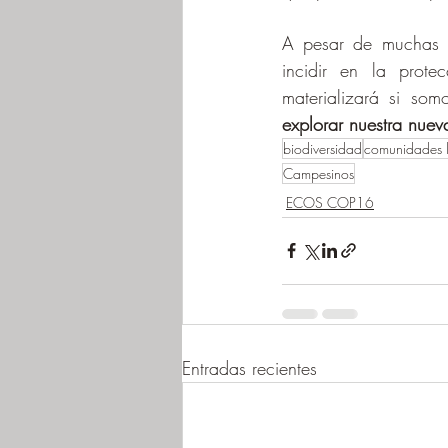
A pesar de muchas d
incidir en la prote
materializará si som
explorar nuestra nueva
biodiversidad
comunidades 
Campesinos
ECOS COP16
Entradas recientes