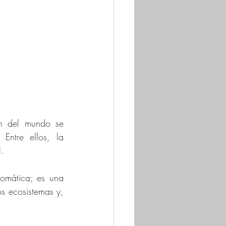
n del mundo se 
ntre ellos, la 
. 
mática; es una 
os ecosistemas y, 