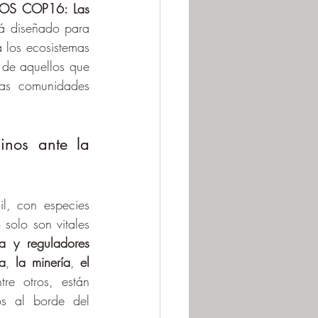
OS COP16: Las 
tá diseñado para 
 los ecosistemas 
de aquellos que 
las comunidades 
nos ante la 
l, con especies 
olo son vitales 
 y reguladores 
a
, 
la minería
, 
el 
tre otros, están 
os al borde del 