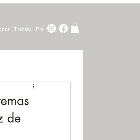
onar
Tienda
Projects
stemas
z de