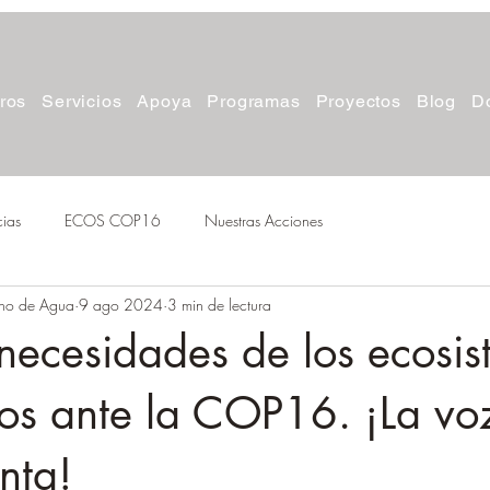
ros
Servicios
Apoya
Programas
Proyectos
Blog
D
cias
ECOS COP16
Nuestras Acciones
cho de Agua
9 ago 2024
3 min de lectura
 necesidades de los ecosi
os ante la COP16. ¡La vo
nta!