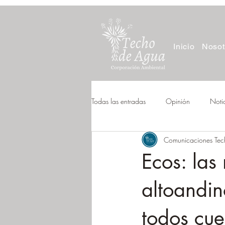
Inicio
Nosot
Todas las entradas
Opinión
Noti
Comunicaciones Te
Ecos: las
altoandin
todos cue