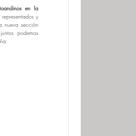
oandinos en la 
representados y 
a nueva sección
juntos podemos 
aña.