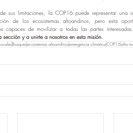
e sus limitaciones, la COP16 puede representar una op
cción de los ecosistemas altoandinos, pero esta oport
os capaces de movilizar a todas las partes interesadas
 sección y a unirte a nosotros en esta misión. 
locales
Bosques
ecosistemas altoandinos
emergencia climática
COP16
alta m