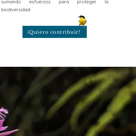
sumando esfuerzos para proteger la
biodiversidad.
¡Quiero contribuir!