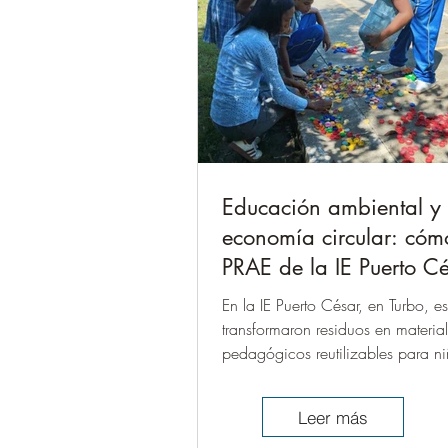
Educación ambiental y
economía circular: cóm
PRAE de la IE Puerto C
transformó residuos en
En la IE Puerto César, en Turbo, es
herramientas pedagógi
transformaron residuos en materia
pedagógicos reutilizables para ni
niñas de primaria, convirtiendo e
una experiencia práctica de apre
Leer más
colectivo. La iniciativa, liderada p