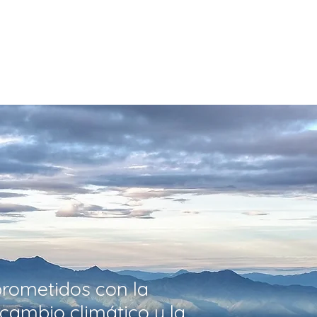
ros
Servicios
Apoya
Programas
Proyectos
Blog
D
ometidos con la
 cambio climático y la