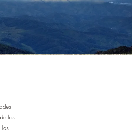
dades
 de los
 las