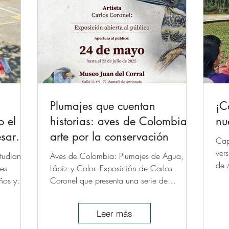
Plumajes que cuentan
¡C
o el
historias: aves de Colombia y
nu
ésar
arte por la conservación
Cap
ver
tudiantes
Aves de Colombia: Plumajes de Agua,
de 
cas.
les
Lápiz y Color. Exposición de Carlos
Mon
ños y
Coronel que presenta una serie de
l PRAE en
ilustraciones científicas de aves
ndizaje
colombianas. Las imágenes, detalladas y
Leer más
or la
rigurosas, invitan a observar la riqueza